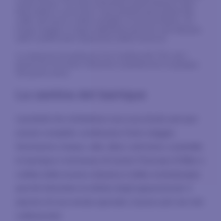
come acqua. Per farle assumere quell’intenso color
dell’ambra e arricchire i suoi profumi dei sentori del
caffè, del burro e della vaniglia, la invecchiamo. Un
lungo viaggio in legno attraverso gli anni, per liberare
tutto il potenziale espressivo della vinaccia.
La stazione di partenza è la Cantina dei Tini; qui i
grossi tini di rovere Slavonia custodiscono la grappa
nel primo anno.
La cantina del barrique
I prodotti che richiedono una cura di più anni per
essere completi, continuano il loro viaggio.
Serviranno cinque, otto, dieci, vent’anni, custodite
in barrique e tonneaux di rovere Troncais d’Allier e
cullate dalla musica classica e dalla cromoterapia
perché diventino la delizia degli appassionati, il
piacere di una serata speciale, il pezzo più raro dei
collezionisti.