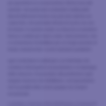
per garantirne la conservazione, Berta invia alle
aziende dei particolari contenitori riutilizzabili.
Questi bidoncini hanno una piccola valvola sul
coperchio, che permette all’aria di uscire ma non
di entrare. In questo modo, la vinaccia si mantiene
fresca e umida per mesi e mesi: mesi preziosi, che
ci consentono di distillare per un lungo periodo di
tempo mantenendo i nostri standard qualitativi.
ogni contenitore è abbinato a un’etichetta che
contiene informazioni sul produttore e la tipologia
della vinaccia. Conosciamo alla perfezione ogni
singola vinaccia che distilliamo: così garantiamo
che la qualità della nostra grappa sia sempre
eccezionale.
La grappa, al termine della distillazione, è trasparente