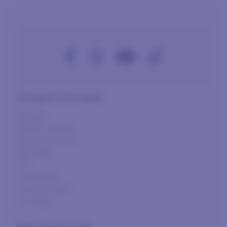
Categorie Principali
Distillati
Metodo Charmat
Metodo Classico
Specialità
Vini
Vini Bianchi
Vini da Dessert
Vini Rossi