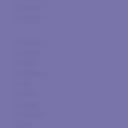
Bollinger
0
Bortolotti
0
Ca' dei Frati
0
Ca' Orologio
0
Argentina
0
Canalicchio di Sopra
0
Australia
0
Cantina di Merano
0
Austria
0
Caorunn Gin
0
California
0
Cascina Gentile
0
Cile
0
Cascina Iuli
0
Francia
0
Castello del Terriccio
0
Georgia
0
Castello di Castellengo
0
Germania
0
Cautiero
0
Italia
0