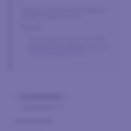
Spiacenti, al momento non abbiamo
prodotti in questa sezione.
Potresti:
Prova a rimuovere uno o più filtri.
Esplorare altre categorie
Andare al
nostro catalogo generale
Azzeramento di tutti
×
Tenuta Dalle Ore
0
prodotto trovato