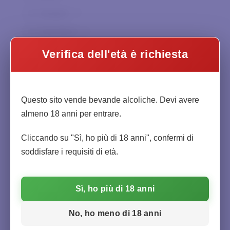
Cavalchina
0
Spagna
0
Charpentier
0
Sud Africa
0
Chateau Haut-Beausejour
0
Mondo
0
Verifica dell'età è richiesta
Chateau la Bergey
0
Ciacci Piccolomini
0
Abruzzo
0
Citadelle
0
Questo sito vende bevande alcoliche. Devi avere
Basilicata
0
almeno 18 anni per entrare.
Clandestin
0
Calabria
0
Col di Corte
0
Cliccando su "Sì, ho più di 18 anni", confermi di
Campania
0
soddisfare i requisiti di età.
Collemassari
0
Emilia-Romagna
0
Collematto
0
Friuli-Venezia Giulia
0
Sì, ho più di 18 anni
Collesanti
0
Lazio
0
Corte Aleardi
0
No, ho meno di 18 anni
Liguria
0
Corte Vaona
0