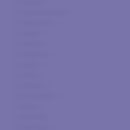
Agnanum
0
Agricola Giammalvo
0
Agricolavinica
0
Allegrini
0
Alta Vista
0
Andrea Pilar
0
Arpepe
0
Arteke
0
Authentica
0
Berta Distilleria
0
Besson
0
Biondi Santi
0
Bolla Andrea
0