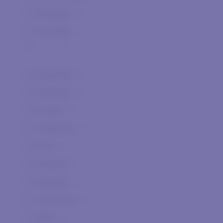
Bollinger
0
Bortolotti
0
Ca' dei Frati
0
Ca' Orologio
0
Argentina
0
Canalicchio di Sopra
0
Australia
0
Cantina di Merano
0
Austria
0
Caorunn Gin
0
California
0
Cascina Gentile
0
Cile
0
Cascina Iuli
0
Francia
0
Castello del Terriccio
0
Georgia
0
Castello di Castellengo
0
Germania
0
Cautiero
0
Italia
0