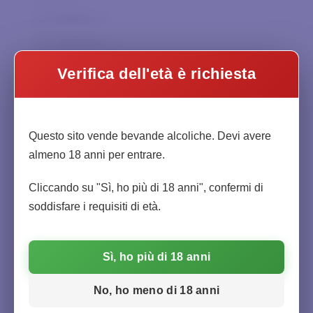
Cavalchina
0
Spagna
0
Charpentier
0
Sud Africa
0
Chateau Haut-Beausejour
0
Mondo
0
Verifica dell'età è richiesta
Chateau la Bergey
0
Ciacci Piccolomini
0
Abruzzo
0
Citadelle
0
Questo sito vende bevande alcoliche. Devi avere
Basilicata
0
almeno 18 anni per entrare.
Clandestin
0
Calabria
0
Col di Corte
0
Cliccando su "Sì, ho più di 18 anni", confermi di
Campania
0
soddisfare i requisiti di età.
Collemassari
0
Emilia-Romagna
0
Collematto
0
Friuli-Venezia Giulia
0
Sì, ho più di 18 anni
Collesanti
0
Lazio
0
Corte Aleardi
0
No, ho meno di 18 anni
Liguria
0
Corte Vaona
0