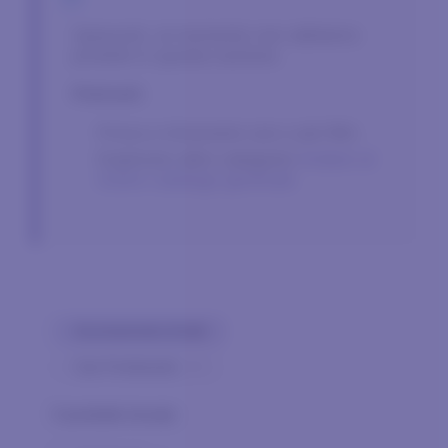
Spiacenti, al momento non abbiamo
prodotti in questa sezione.
Potresti:
Prova a rimuovere uno o più filtri.
Esplorare altre categorie
Andare al
nostro catalogo generale
Azzeramento di tutti
×
San Ferdinando
0
prodotto trovato