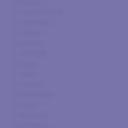
Agnanum
0
Agricola Giammalvo
0
Agricolavinica
0
Allegrini
0
Alta Vista
0
Andrea Pilar
0
Arpepe
0
Arteke
0
Authentica
0
Berta Distilleria
0
Besson
0
Biondi Santi
0
Bolla Andrea
0