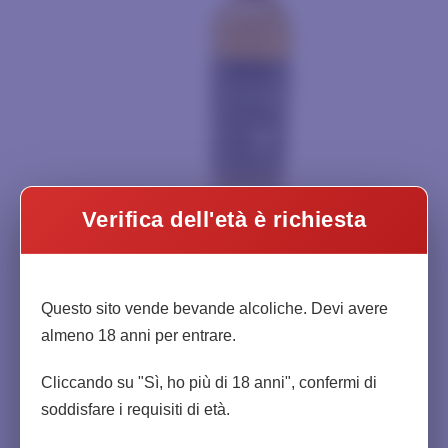
Verifica dell'età è richiesta
Verdicchio dei Castelli di Jesi L’Apiro 2022
Questo sito vende bevande alcoliche. Devi avere
Mariotti
almeno 18 anni per entrare.
16,50
€
Cliccando su "Sì, ho più di 18 anni", confermi di
AGGIUNGI AL
soddisfare i requisiti di età.
CARRELLO