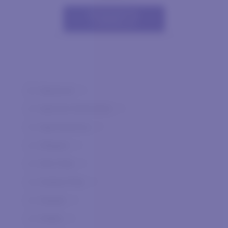
AGGIUNGI AL
CARRELLO
Agnanum
0
Agricola Giammalvo
0
Agricolavinica
0
Allegrini
0
Alta Vista
0
Andrea Pilar
0
Arpepe
0
Arteke
0