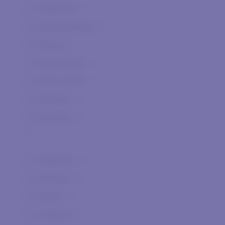
Authentica
0
Berta Distilleria
0
Besson
0
Biondi Santi
0
Bolla Andrea
0
Bollinger
0
Bortolotti
0
Ca' dei Frati
0
Ca' Orologio
0
Argentina
0
Canalicchio di Sopra
0
Australia
0
Cantina di Merano
0
Austria
0
Caorunn Gin
0
California
0