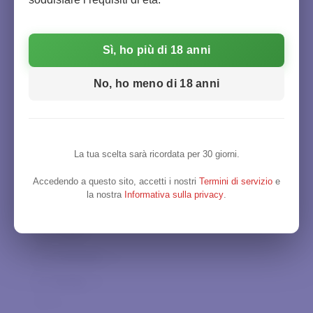
Campania
0
Collemassari
0
Emilia-Romagna
0
Collematto
0
Sì, ho più di 18 anni
Friuli-Venezia Giulia
0
Collesanti
0
Lazio
0
No, ho meno di 18 anni
Corte Aleardi
0
Liguria
0
Corte Vaona
0
Lombardia
0
Cortenera
0
La tua scelta sarà ricordata per 30 giorni.
Marche
0
Cottanera
0
Molise
0
Accedendo a questo sito, accetti i nostri
Termini di servizio
e
De Ricci
0
la nostra
Informativa sulla privacy
.
Piemonte
0
Dell' Angelo
0
Puglia
0
Dievole
0
Sardegna
0
Domaine de Bablut
0
Sicilia
0
Domaine Vincey
0
Toscana
0