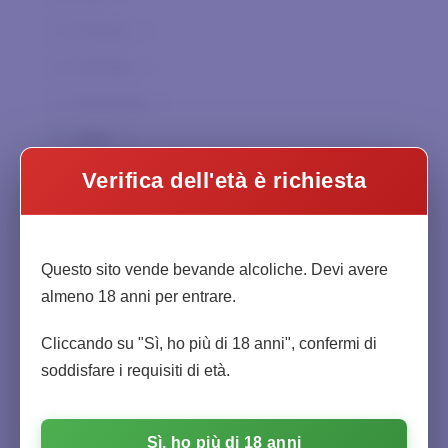
Cascina Iuli
0
Francia
0
Castello del Terriccio
0
Georgia
0
Castello di Castellengo
0
Germania
0
Cautiero
0
Italia
1
Cavalchina
0
Spagna
0
Verifica dell'età è richiesta
Charpentier
0
Sud Africa
0
Chateau Haut-Beausejour
0
Mondo
0
Chateau la Bergey
0
Questo sito vende bevande alcoliche. Devi avere
almeno 18 anni per entrare.
Ciacci Piccolomini
0
Abruzzo
0
Citadelle
0
Cliccando su "Sì, ho più di 18 anni", confermi di
Basilicata
0
soddisfare i requisiti di età.
Clandestin
0
Calabria
0
Col di Corte
0
Campania
0
Sì, ho più di 18 anni
0