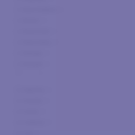
Berta Distilleria
0
Besson
0
Biondi Santi
0
Bolla Andrea
0
Bollinger
0
Bortolotti
0
Ca' dei Frati
0
Ca' Orologio
0
Argentina
0
Canalicchio di Sopra
0
Australia
0
Cantina di Merano
0
Austria
0
Caorunn Gin
0
California
0
Cascina Gentile
0
Cile
0