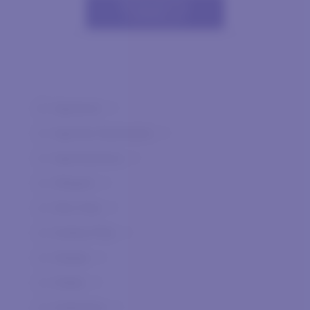
AGGIUNGI AL
CARRELLO
Agnanum
0
Agricola Giammalvo
0
Agricolavinica
0
Allegrini
0
Alta Vista
0
Andrea Pilar
0
Arpepe
0
Arteke
0
Authentica
0