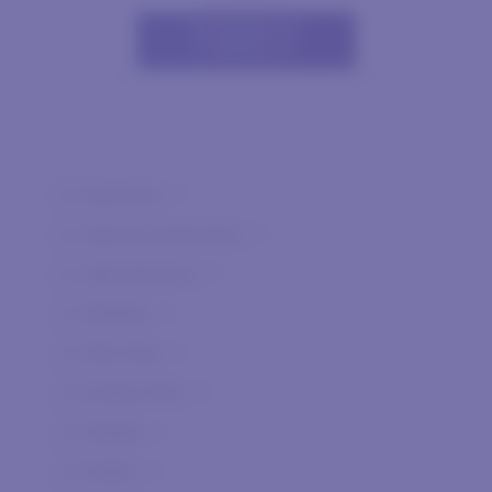
AGGIUNGI AL
CARRELLO
Agnanum
0
Agricola Giammalvo
0
Agricolavinica
0
Allegrini
0
Alta Vista
0
Andrea Pilar
0
Arpepe
0
Arteke
0