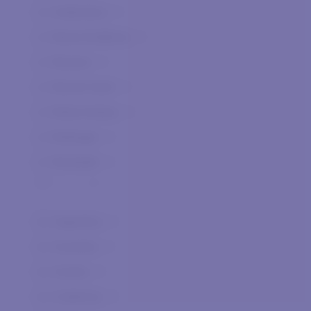
Authentica
0
Berta Distilleria
0
Besson
0
Biondi Santi
0
Bolla Andrea
0
Bollinger
0
Bortolotti
0
Ca' dei Frati
0
Ca' Orologio
0
Argentina
0
Canalicchio di Sopra
0
Australia
0
Cantina di Merano
0
Austria
0
Caorunn Gin
0
California
0