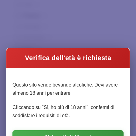
Cascina Gentile
0
Cile
0
Cascina Iuli
0
Francia
1
Castello del Terriccio
0
Georgia
0
Castello di Castellengo
0
Germania
0
Cautiero
0
Italia
0
Cavalchina
0
Verifica dell'età è richiesta
Spagna
0
Charpentier
0
Sud Africa
0
Chateau Haut-Beausejour
0
Mondo
0
Questo sito vende bevande alcoliche. Devi avere
Chateau la Bergey
0
almeno 18 anni per entrare.
Ciacci Piccolomini
0
Abruzzo
0
Cliccando su "Sì, ho più di 18 anni", confermi di
Citadelle
0
soddisfare i requisiti di età.
Basilicata
0
Clandestin
0
Calabria
0
Col di Corte
0