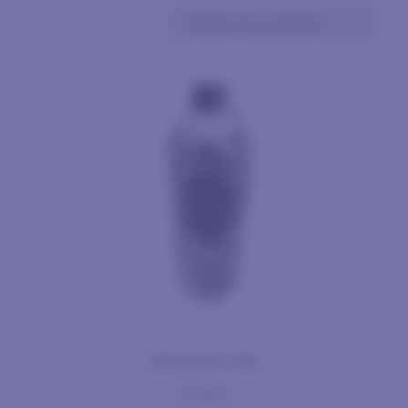
Generous Gin
27,50
€