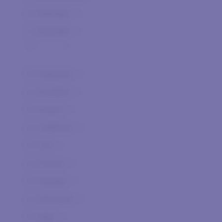
Bollinger
0
Bortolotti
0
Ca' dei Frati
0
Ca' Orologio
0
Argentina
0
Canalicchio di Sopra
0
Australia
0
Cantina di Merano
0
Austria
0
Caorunn Gin
0
California
0
Cascina Gentile
0
Cile
0
Cascina Iuli
0
Francia
0
Castello del Terriccio
0
Georgia
0
Castello di Castellengo
0
Germania
0
Cautiero
0
Italia
0