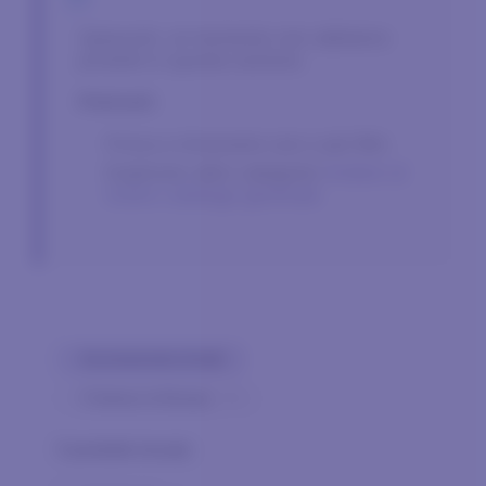
Spiacenti, al momento non abbiamo
prodotti in questa sezione.
Potresti:
Prova a rimuovere uno o più filtri.
Esplorare altre categorie
Andare al
nostro catalogo generale
Azzeramento di tutti
×
Chateau la Bergey
0
prodotto trovato