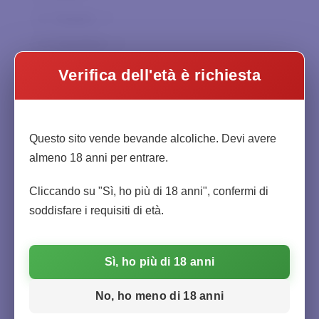
Cavalchina
0
Spagna
0
Charpentier
0
Sud Africa
0
Chateau Haut-Beausejour
0
Mondo
0
Verifica dell'età è richiesta
Chateau la Bergey
0
Ciacci Piccolomini
0
Abruzzo
0
Citadelle
0
Questo sito vende bevande alcoliche. Devi avere
Basilicata
0
almeno 18 anni per entrare.
Clandestin
0
Calabria
0
Col di Corte
0
Cliccando su "Sì, ho più di 18 anni", confermi di
Campania
0
soddisfare i requisiti di età.
Collemassari
0
Emilia-Romagna
0
Collematto
0
Friuli-Venezia Giulia
0
Sì, ho più di 18 anni
Collesanti
0
Lazio
0
Corte Aleardi
0
No, ho meno di 18 anni
Liguria
0
Corte Vaona
0