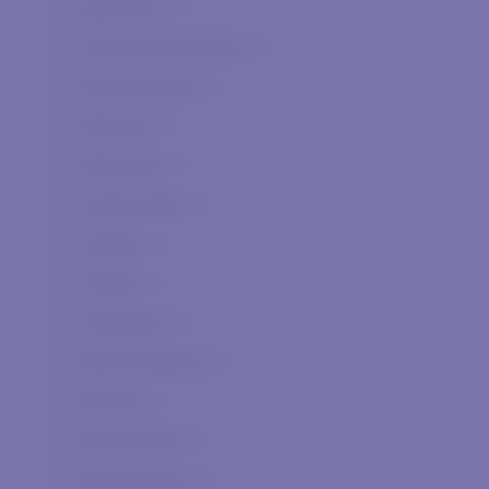
Agnanum
0
Agricola Giammalvo
0
Agricolavinica
0
Allegrini
0
Alta Vista
0
Andrea Pilar
0
Arpepe
0
Arteke
0
Authentica
0
Berta Distilleria
0
Besson
0
Biondi Santi
0
Bolla Andrea
0