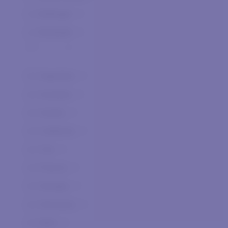
Bollinger
0
Bortolotti
0
Ca' dei Frati
0
Ca' Orologio
0
Argentina
0
Canalicchio di Sopra
0
Australia
0
Cantina di Merano
0
Austria
0
Caorunn Gin
0
California
0
Cascina Gentile
0
Cile
0
Cascina Iuli
0
Francia
0
Castello del Terriccio
0
Georgia
0
Castello di Castellengo
0
Germania
0
Cautiero
0
Italia
0