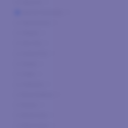
Agnanum
0
Agricola Giammalvo
0
Agricolavinica
0
Allegrini
0
Alta Vista
0
Andrea Pilar
0
Arpepe
0
Arteke
0
Authentica
0
Berta Distilleria
0
Besson
0
Biondi Santi
0
Bolla Andrea
0