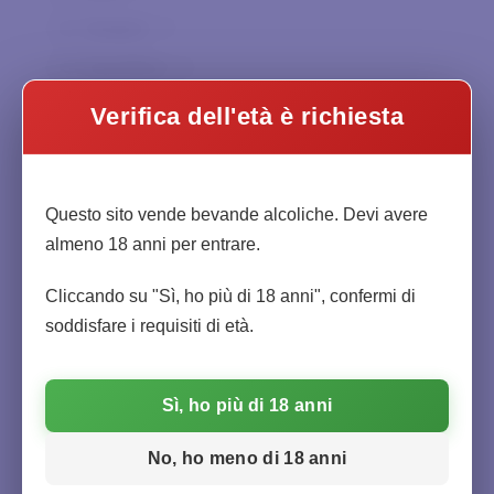
Cavalchina
0
Spagna
0
Charpentier
0
Sud Africa
0
Chateau Haut-Beausejour
0
Mondo
0
Verifica dell'età è richiesta
Chateau la Bergey
0
Ciacci Piccolomini
0
Abruzzo
0
Citadelle
0
Questo sito vende bevande alcoliche. Devi avere
Basilicata
0
almeno 18 anni per entrare.
Clandestin
0
Calabria
0
Col di Corte
0
Cliccando su "Sì, ho più di 18 anni", confermi di
Campania
0
soddisfare i requisiti di età.
Collemassari
0
Emilia-Romagna
0
Collematto
0
Friuli-Venezia Giulia
0
Sì, ho più di 18 anni
Collesanti
0
Lazio
0
Corte Aleardi
0
No, ho meno di 18 anni
Liguria
0
Corte Vaona
0