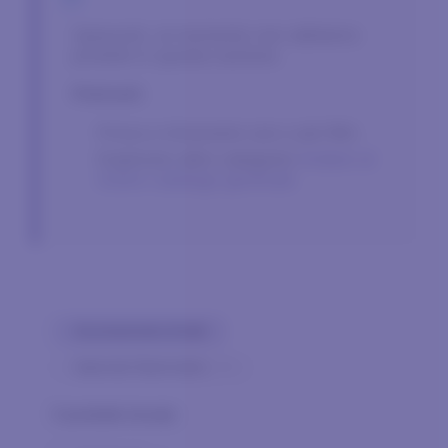
Spiacenti, al momento non abbiamo
prodotti in questa sezione.
Potresti:
Prova a rimuovere uno o più filtri.
Esplorare altre categorie
Andare al
nostro catalogo generale
Azzeramento di tutti
×
Agricola Giammalvo
0
prodotto trovato