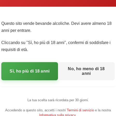
Questo sito vende bevande alcoliche. Devi avere almeno 18
anni per entrare.
Cliccando su "Sì, ho più di 18 anni", confermi di soddisfare i
requisiti di età.
No, ho meno di 18
Sì, ho più di 18 anni
anni
La tua scelta sarà ricordata per 30 giorni.
Accedendo a questo sito, accetti i nostri
Termini di servizio
e la nostra
Informativa sulla privacy
.